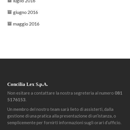
luglio 2016
giugno 2016
maggio 2016
Concilia Lex S.p.A.
Non esitare a contattare la nostra segreteria al numero
081
5176153
.
Un membro del nostro team sarà lieto di assisterti, dalla
gestione di una pratica alla presentazione di un’istanza, o
semplicemente per fornirti informazioni sugli orari d’ufficio.