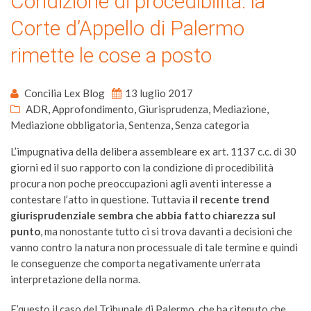
Condizione di procedibilità: la
Corte d’Appello di Palermo
rimette le cose a posto
Concilia Lex Blog
13 luglio 2017
ADR
,
Approfondimento
,
Giurisprudenza
,
Mediazione
,
Mediazione obbligatoria
,
Sentenza
,
Senza categoria
L’impugnativa della delibera assembleare ex art. 1137 c.c. di 30
giorni ed il suo rapporto con la condizione di procedibilità
procura non poche preoccupazioni agli aventi interesse a
contestare l’atto in questione. Tuttavia
il recente trend
giurisprudenziale sembra che abbia fatto chiarezza sul
punto
, ma nonostante tutto ci si trova davanti a decisioni che
vanno contro la natura non processuale di tale termine e quindi
le conseguenze che comporta negativamente un’errata
interpretazione della norma.
E’questo il caso del Tribunale di Palermo, che ha ritenuto che